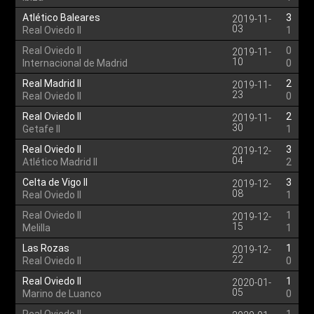
Atlético Baleares
3
2019-11-
03
Real Oviedo II
1
Real Oviedo II
0
2019-11-
10
Internacional de Madrid
0
Real Madrid II
2
2019-11-
23
Real Oviedo II
0
Real Oviedo II
2
2019-11-
30
Getafe II
1
Real Oviedo II
3
2019-12-
04
Atlético Madrid II
2
Celta de Vigo II
3
2019-12-
08
Real Oviedo II
1
Real Oviedo II
1
2019-12-
15
Melilla
1
Las Rozas
1
2019-12-
22
Real Oviedo II
0
Real Oviedo II
1
2020-01-
05
Marino de Luanco
0