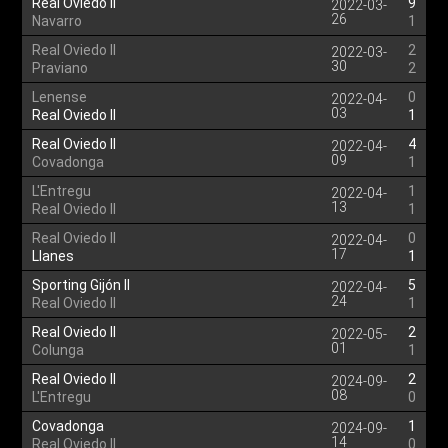
Real Oviedo II
9
2022-03-
26
Navarro
1
Real Oviedo II
2
2022-03-
30
Praviano
2
Lenense
0
2022-04-
03
Real Oviedo II
1
Real Oviedo II
4
2022-04-
09
Covadonga
1
L'Entregu
1
2022-04-
13
Real Oviedo II
1
Real Oviedo II
0
2022-04-
17
Llanes
1
Sporting Gijón II
5
2022-04-
24
Real Oviedo II
1
Real Oviedo II
2
2022-05-
01
Colunga
1
Real Oviedo II
2
2024-09-
08
L'Entregu
0
Covadonga
1
2024-09-
14
Real Oviedo II
0