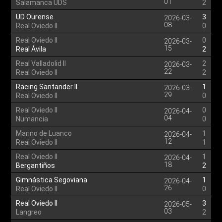
01
Salamanca UDS
2
UD Ourense
3
2026-03-
08
Real Oviedo II
0
Real Oviedo II
0
2026-03-
15
Real Ávila
2
Real Valladolid II
2
2026-03-
22
Real Oviedo II
2
Racing Santander II
1
2026-03-
29
Real Oviedo II
0
Real Oviedo II
0
2026-04-
04
Numancia
0
Marino de Luanco
1
2026-04-
12
Real Oviedo II
1
Real Oviedo II
1
2026-04-
18
Bergantiños
2
Gimnástica Segoviana
1
2026-04-
26
Real Oviedo II
0
Real Oviedo II
3
2026-05-
03
Langreo
2