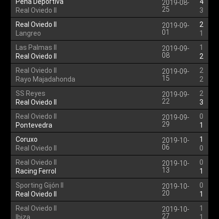
Peña Deportiva
4
2019-08-
25
Real Oviedo II
3
Real Oviedo II
2
2019-09-
01
Langreo
1
Las Palmas II
1
2019-09-
08
Real Oviedo II
2
Real Oviedo II
2
2019-09-
15
Rayo Majadahonda
2
SS Reyes
2
2019-09-
22
Real Oviedo II
3
Real Oviedo II
0
2019-09-
29
Pontevedra
1
Coruxo
1
2019-10-
06
Real Oviedo II
0
Real Oviedo II
0
2019-10-
13
Racing Ferrol
1
Sporting Gijón II
0
2019-10-
20
Real Oviedo II
1
Real Oviedo II
1
2019-10-
27
Ibiza
1