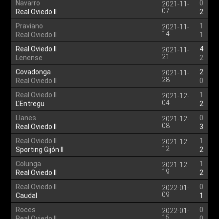
Navarro
0
2021-11-
07
Real Oviedo II
2
Praviano
1
2021-11-
14
Real Oviedo II
1
Real Oviedo II
4
2021-11-
21
Lenense
2
Covadonga
2
2021-11-
28
Real Oviedo II
0
Real Oviedo II
1
2021-12-
04
L'Entregu
2
Llanes
0
2021-12-
08
Real Oviedo II
3
Real Oviedo II
1
2021-12-
12
Sporting Gijón II
2
Colunga
1
2021-12-
19
Real Oviedo II
2
Real Oviedo II
0
2022-01-
09
Caudal
1
Roces
0
2022-01-
15
Real Oviedo II
0