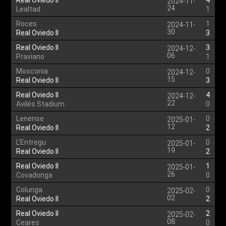
Real Oviedo II
4
2024-11-
24
Lealtad
1
Roces
1
2024-11-
30
Real Oviedo II
3
Real Oviedo II
3
2024-12-
06
Praviano
1
Mosconia
0
2024-12-
15
Real Oviedo II
3
Real Oviedo II
4
2024-12-
22
Avilés Stadium
0
Lenense
0
2025-01-
12
Real Oviedo II
2
L'Entregu
0
2025-01-
19
Real Oviedo II
2
Real Oviedo II
1
2025-01-
26
Covadonga
0
Colunga
0
2025-02-
02
Real Oviedo II
2
Real Oviedo II
2
2025-02-
08
Ceares
0