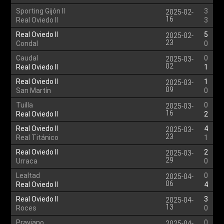
Sporting Gijón II
3
2025-02-
16
Real Oviedo II
3
Real Oviedo II
5
2025-02-
23
Condal
0
Caudal
0
2025-03-
02
Real Oviedo II
1
Real Oviedo II
1
2025-03-
09
San Martín
0
Tuilla
0
2025-03-
16
Real Oviedo II
2
Real Oviedo II
4
2025-03-
23
Real Titánico
1
Real Oviedo II
2
2025-03-
29
Urraca
0
Lealtad
0
2025-04-
06
Real Oviedo II
4
Real Oviedo II
3
2025-04-
13
Roces
0
Praviano
0
2025-04-