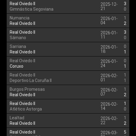
Real Oviedo II
3
2025-12-
21
Gimnástica Segoviana
0
Numancia
1
2026-01-
04
Real Oviedo II
2
Real Oviedo II
3
2026-01-
11
Sámano
0
Sarriana
0
2026-01-
18
Real Oviedo II
1
Real Oviedo II
0
2026-01-
24
Coruxo
1
Real Oviedo II
1
2026-02-
01
Deportivo La Coruña II
1
Burgos Promesas
1
2026-02-
07
Real Oviedo II
2
Real Oviedo II
1
2026-02-
14
Atlético Astorga
0
Lealtad
1
2026-02-
22
Real Oviedo II
2
Real Oviedo II
5
2026-03-