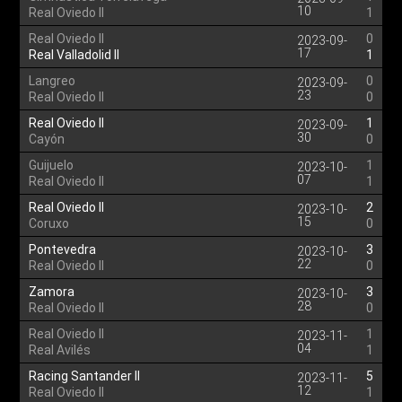
10
Real Oviedo II
1
Real Oviedo II
0
2023-09-
17
Real Valladolid II
1
Langreo
0
2023-09-
23
Real Oviedo II
0
Real Oviedo II
1
2023-09-
30
Cayón
0
Guijuelo
1
2023-10-
07
Real Oviedo II
1
Real Oviedo II
2
2023-10-
15
Coruxo
0
Pontevedra
3
2023-10-
22
Real Oviedo II
0
Zamora
3
2023-10-
28
Real Oviedo II
0
Real Oviedo II
1
2023-11-
04
Real Avilés
1
Racing Santander II
5
2023-11-
12
Real Oviedo II
1