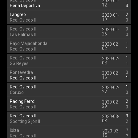
Real Oviedo II
1
2020-01-
12
Peña Deportiva
3
Langreo
2
2020-01-
19
Real Oviedo II
0
Real Oviedo II
0
2020-01-
26
Las Palmas II
0
Rayo Majadahonda
1
2020-02-
02
Real Oviedo II
1
Real Oviedo II
1
2020-02-
08
SS Reyes
1
Pontevedra
0
2020-02-
16
Real Oviedo II
1
Real Oviedo II
1
2020-02-
22
Coruxo
0
Racing Ferrol
2
2020-02-
29
Real Oviedo II
0
Real Oviedo II
3
2020-03-
08
Sporting Gijón II
2
Ibiza
?
2020-03-
15
Real Oviedo II
?