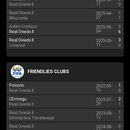
17
Real Oviedo II
0
Real Oviedo II
1
2025-04-
27
Mosconia
1
Avilés Stadium
0
2025-05-
04
Real Oviedo II
6
Real Oviedo II
3
2025-05-
11
Lenense
0
FRIENDLIES CLUBS
Polvorín
1
2022-05-
15
Real Oviedo II
0
L'Entregu
2
2023-07-
29
Real Oviedo II
1
Real Oviedo II
1
2023-08-
12
Gimnástica Torrelavega
1
Real Oviedo II
0
2024-08-