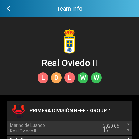
Team info
Real Oviedo II
L
D
L
W
W
PRIMERA DIVISIÓN RFEF - GROUP 1
Marino de Luanco
?
2020-05-
16
Real Oviedo II
?