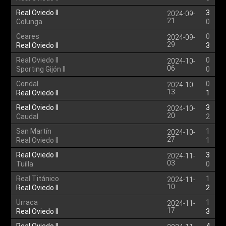
Real Oviedo II
3
2024-09-
21
Colunga
0
Ceares
0
2024-09-
29
Real Oviedo II
3
Real Oviedo II
0
2024-10-
06
Sporting Gijón II
0
Condal
0
2024-10-
13
Real Oviedo II
1
Real Oviedo II
3
2024-10-
20
Caudal
2
San Martín
1
2024-10-
27
Real Oviedo II
1
Real Oviedo II
3
2024-11-
03
Tuilla
0
Real Titánico
1
2024-11-
10
Real Oviedo II
2
Urraca
1
2024-11-
17
Real Oviedo II
3