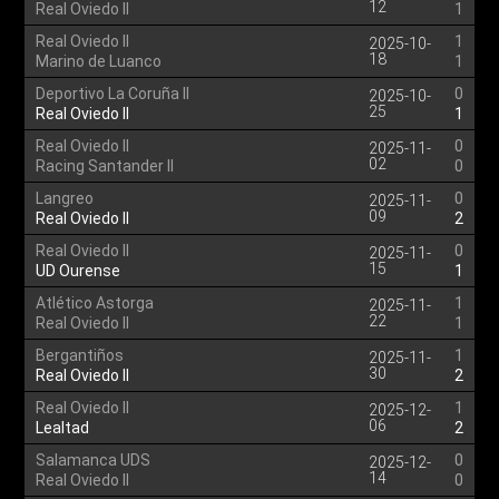
12
Real Oviedo II
1
Real Oviedo II
1
2025-10-
18
Marino de Luanco
1
Deportivo La Coruña II
0
2025-10-
25
Real Oviedo II
1
Real Oviedo II
0
2025-11-
02
Racing Santander II
0
Langreo
0
2025-11-
09
Real Oviedo II
2
Real Oviedo II
0
2025-11-
15
UD Ourense
1
Atlético Astorga
1
2025-11-
22
Real Oviedo II
1
Bergantiños
1
2025-11-
30
Real Oviedo II
2
Real Oviedo II
1
2025-12-
06
Lealtad
2
Salamanca UDS
0
2025-12-
14
Real Oviedo II
0