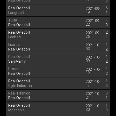
12
Real Oviedo II
0
Real Oviedo II
6
2021-09-
19
Langreo II
1
Tuilla
1
2021-09-
22
Real Oviedo II
3
Real Oviedo II
2
2021-09-
26
Lealtad
1
Luarca
1
2021-10-
03
Real Oviedo II
2
Real Oviedo II
1
2021-10-
09
San Martín
2
Urraca
1
2021-10-
12
Real Oviedo II
2
Real Oviedo II
1
2021-10-
17
Gijón Industrial
0
Real Titánico
0
2021-10-
24
Real Oviedo II
1
Real Oviedo II
1
2021-10-
30
Mosconia
0