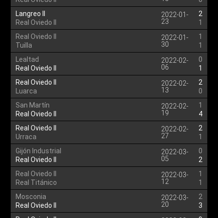
Langreo II
2
2022-01-
23
Real Oviedo II
1
Real Oviedo II
1
2022-01-
30
Tuilla
1
Lealtad
0
2022-02-
06
Real Oviedo II
1
Real Oviedo II
2
2022-02-
13
Luarca
0
San Martín
1
2022-02-
19
Real Oviedo II
4
Real Oviedo II
2
2022-02-
27
Urraca
1
Gijón Industrial
0
2022-03-
05
Real Oviedo II
2
Real Oviedo II
1
2022-03-
12
Real Titánico
1
Mosconia
2
2022-03-
20
Real Oviedo II
3