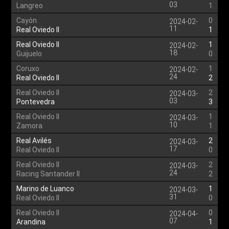
03
Langreo
1
Cayón
0
2024-02-
11
Real Oviedo II
1
Real Oviedo II
1
2024-02-
18
Guijuelo
0
Coruxo
1
2024-02-
24
Real Oviedo II
2
Real Oviedo II
2
2024-03-
03
Pontevedra
3
Real Oviedo II
1
2024-03-
10
Zamora
1
Real Avilés
2
2024-03-
17
Real Oviedo II
0
Real Oviedo II
2
2024-03-
24
Racing Santander II
2
Marino de Luanco
1
2024-03-
31
Real Oviedo II
0
Real Oviedo II
0
2024-04-
07
Arandina
1