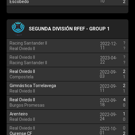
10
Escobedo
2
SEGUNDA DIVISIÓN RFEF - GROUP 1
Racing Santander II
?
2022-12-
11
Real Oviedo II
?
Real Oviedo II
?
2023-04-
22
Racing Santander II
?
Real Oviedo II
2
2022-09-
03
Compostela
1
Gimnástica Torrelavega
2
2022-09-
11
Real Oviedo II
1
Real Oviedo II
4
2022-09-
18
Burgos Promesas
0
Arenteiro
1
2022-09-
24
Real Oviedo II
0
Real Oviedo II
0
2022-10-
01
Ourense CF
2