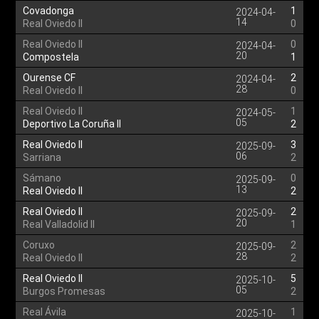
Covadonga
1
2024-04-
14
Real Oviedo II
0
Real Oviedo II
0
2024-04-
20
Compostela
1
Ourense CF
2
2024-04-
28
Real Oviedo II
0
Real Oviedo II
1
2024-05-
05
Deportivo La Coruña II
2
Real Oviedo II
3
2025-09-
06
Sarriana
2
Sámano
0
2025-09-
13
Real Oviedo II
2
Real Oviedo II
2
2025-09-
20
Real Valladolid II
1
Coruxo
2
2025-09-
28
Real Oviedo II
2
Real Oviedo II
5
2025-10-
05
Burgos Promesas
2
Real Ávila
1
2025-10-