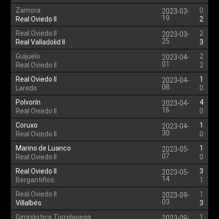
Zamora
0
2023-03-
19
Real Oviedo II
2
Real Oviedo II
2
2023-03-
25
Real Valladolid II
3
Guijuelo
2
2023-04-
01
Real Oviedo II
2
Real Oviedo II
1
2023-04-
08
Laredo
0
Polvorín
4
2023-04-
16
Real Oviedo II
0
Coruxo
1
2023-04-
30
Real Oviedo II
0
Marino de Luanco
1
2023-05-
07
Real Oviedo II
0
Real Oviedo II
3
2023-05-
14
Bergantiños
1
Real Oviedo II
1
2023-09-
03
Villalbés
3
Gimnástica Torrelavega
1
2023-09-