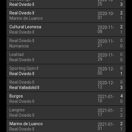
25
Real Oviedo II
3
Real Oviedo II
2
2020-10-
31
Marino de Luanco
1
Cultural Leonesa
2
2020-11-
08
Real Oviedo II
1
Real Oviedo II
0
2020-11-
21
Numancia
0
Lealtad
0
2020-11-
29
Real Oviedo II
0
Sporting Gijón II
0
2020-12-
05
Real Oviedo II
1
Real Oviedo II
0
2020-12-
12
Real Valladolid II
3
Burgos
4
2021-01-
10
Real Oviedo II
0
Langreo
2
2021-01-
17
Real Oviedo II
2
Marino de Luanco
2
2021-01-
31
Real Oviedo II
1