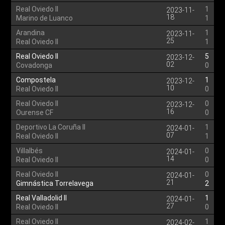
Real Oviedo II
1
2023-11-
18
Marino de Luanco
1
Arandina
1
2023-11-
25
Real Oviedo II
1
Real Oviedo II
5
2023-12-
02
Covadonga
0
Compostela
1
2023-12-
10
Real Oviedo II
0
Real Oviedo II
0
2023-12-
16
Ourense CF
0
Deportivo La Coruña II
1
2024-01-
07
Real Oviedo II
1
Villalbés
0
2024-01-
14
Real Oviedo II
0
Real Oviedo II
0
2024-01-
21
Gimnástica Torrelavega
2
Real Valladolid II
1
2024-01-
27
Real Oviedo II
0
Real Oviedo II
1
2024-02-