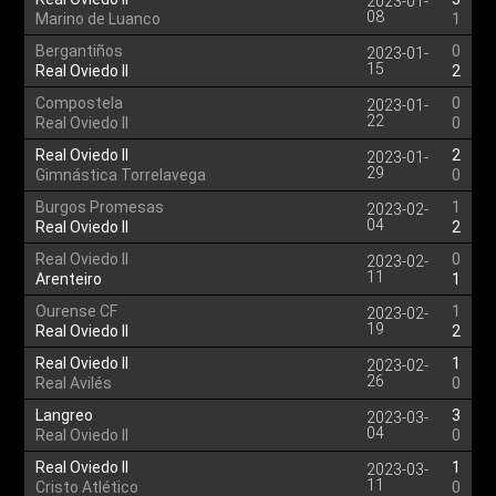
2023-01-
08
Marino de Luanco
1
Bergantiños
0
2023-01-
15
Real Oviedo II
2
Compostela
0
2023-01-
22
Real Oviedo II
0
Real Oviedo II
2
2023-01-
29
Gimnástica Torrelavega
0
Burgos Promesas
1
2023-02-
04
Real Oviedo II
2
Real Oviedo II
0
2023-02-
11
Arenteiro
1
Ourense CF
1
2023-02-
19
Real Oviedo II
2
Real Oviedo II
1
2023-02-
26
Real Avilés
0
Langreo
3
2023-03-
04
Real Oviedo II
0
Real Oviedo II
1
2023-03-
11
Cristo Atlético
0