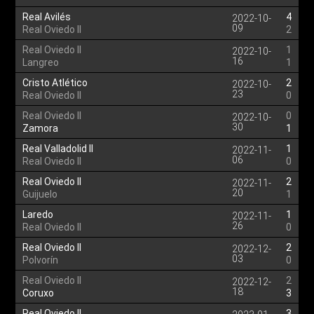
Real Avilés
4
2022-10-
09
Real Oviedo II
2
Real Oviedo II
1
2022-10-
16
Langreo
1
Cristo Atlético
2
2022-10-
23
Real Oviedo II
0
Real Oviedo II
0
2022-10-
30
Zamora
1
Real Valladolid II
1
2022-11-
06
Real Oviedo II
0
Real Oviedo II
2
2022-11-
20
Guijuelo
1
Laredo
1
2022-11-
26
Real Oviedo II
0
Real Oviedo II
2
2022-12-
03
Polvorín
0
Real Oviedo II
2
2022-12-
18
Coruxo
3
Real Oviedo II
3