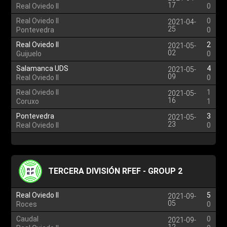
17
Real Oviedo II
0
Real Oviedo II
0
2021-04-
25
Pontevedra
0
Real Oviedo II
2
2021-05-
02
Guijuelo
0
Salamanca UDS
4
2021-05-
09
Real Oviedo II
0
Real Oviedo II
1
2021-05-
16
Coruxo
1
Pontevedra
3
2021-05-
23
Real Oviedo II
0
TERCERA DIVISIÓN RFEF - GROUP 2
Real Oviedo II
5
2021-09-
05
Roces
0
Caudal
0
2021-09-