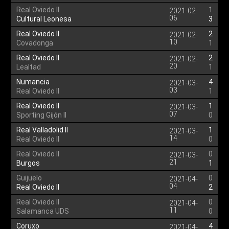
Real Oviedo II
1
2021-02-
06
Cultural Leonesa
3
Real Oviedo II
2
2021-02-
10
Covadonga
1
Real Oviedo II
2
2021-02-
20
Lealtad
1
Numancia
4
2021-03-
03
Real Oviedo II
1
Real Oviedo II
1
2021-03-
07
Sporting Gijón II
0
Real Valladolid II
1
2021-03-
14
Real Oviedo II
0
Real Oviedo II
0
2021-03-
21
Burgos
1
Guijuelo
0
2021-04-
04
Real Oviedo II
2
Real Oviedo II
0
2021-04-
11
Salamanca UDS
0
Coruxo
4
2021-04-