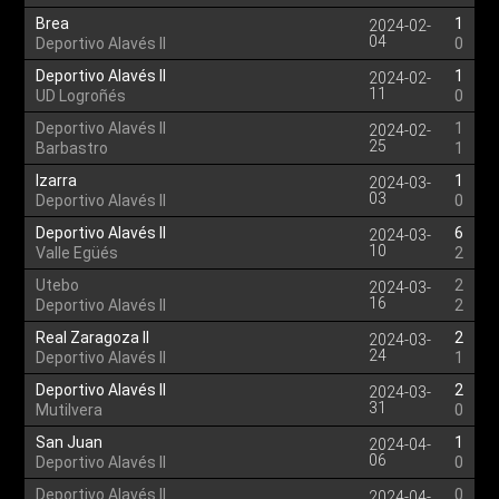
Brea
1
2024-02-
04
Deportivo Alavés II
0
Deportivo Alavés II
1
2024-02-
11
UD Logroñés
0
Deportivo Alavés II
1
2024-02-
25
Barbastro
1
Izarra
1
2024-03-
03
Deportivo Alavés II
0
Deportivo Alavés II
6
2024-03-
10
Valle Egüés
2
Utebo
2
2024-03-
16
Deportivo Alavés II
2
Real Zaragoza II
2
2024-03-
24
Deportivo Alavés II
1
Deportivo Alavés II
2
2024-03-
31
Mutilvera
0
San Juan
1
2024-04-
06
Deportivo Alavés II
0
Deportivo Alavés II
0
2024-04-