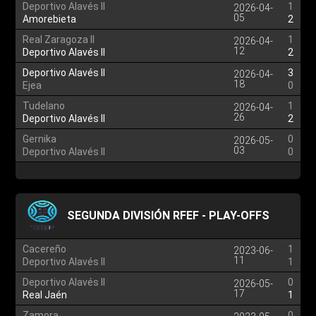
Deportivo Alavés II
1
2026-04-
05
Amorebieta
2
Real Zaragoza II
1
2026-04-
12
Deportivo Alavés II
2
Deportivo Alavés II
3
2026-04-
18
Ejea
0
Tudelano
1
2026-04-
26
Deportivo Alavés II
2
Gernika
0
2026-05-
03
Deportivo Alavés II
0
SEGUNDA DIVISIÓN RFEF - PLAY-OFFS
Cacereño
1
2023-06-
11
Deportivo Alavés II
1
Deportivo Alavés II
0
2026-05-
17
Real Jaén
1
Zamora
0