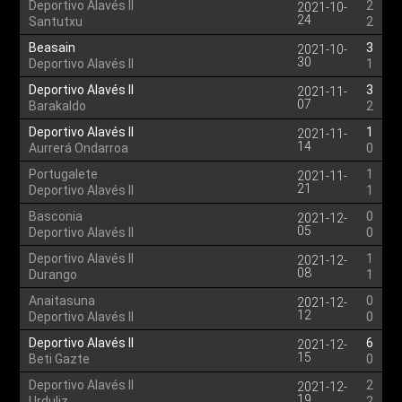
Deportivo Alavés II
2
2021-10-
24
Santutxu
2
Beasain
3
2021-10-
30
Deportivo Alavés II
1
Deportivo Alavés II
3
2021-11-
07
Barakaldo
2
Deportivo Alavés II
1
2021-11-
14
Aurrerá Ondarroa
0
Portugalete
1
2021-11-
21
Deportivo Alavés II
1
Basconia
0
2021-12-
05
Deportivo Alavés II
0
Deportivo Alavés II
1
2021-12-
08
Durango
1
Anaitasuna
0
2021-12-
12
Deportivo Alavés II
0
Deportivo Alavés II
6
2021-12-
15
Beti Gazte
0
Deportivo Alavés II
2
2021-12-
19
Urduliz
2