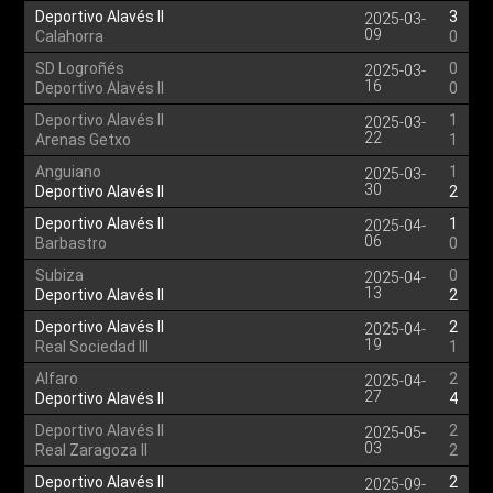
Deportivo Alavés II
3
2025-03-
09
Calahorra
0
SD Logroñés
0
2025-03-
16
Deportivo Alavés II
0
Deportivo Alavés II
1
2025-03-
22
Arenas Getxo
1
Anguiano
1
2025-03-
30
Deportivo Alavés II
2
Deportivo Alavés II
1
2025-04-
06
Barbastro
0
Subiza
0
2025-04-
13
Deportivo Alavés II
2
Deportivo Alavés II
2
2025-04-
19
Real Sociedad III
1
Alfaro
2
2025-04-
27
Deportivo Alavés II
4
Deportivo Alavés II
2
2025-05-
03
Real Zaragoza II
2
Deportivo Alavés II
2
2025-09-