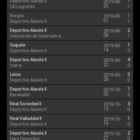
Deportivo Alavés II
1
2019-08-
25
UD Logroñés
1
Burgos
1
2019-09-
01
Deportivo Alavés II
1
Deportivo Alavés II
2
2019-09-
08
Unionistas de Salamanca
1
Guijuelo
1
2019-09-
14
Deportivo Alavés II
0
Deportivo Alavés II
4
2019-09-
22
Izarra
0
Leioa
2
2019-09-
28
Deportivo Alavés II
0
Deportivo Alavés II
1
2019-10-
05
Barakaldo
0
Real Sociedad II
3
2019-10-
13
Deportivo Alavés II
0
Real Valladolid II
1
2019-10-
19
Deportivo Alavés II
0
Deportivo Alavés II
2
2019-10-
27
Haro Deportivo
0