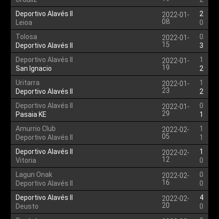
Deportivo Alavés II
2
2022-01-
08
Leioa
0
Tolosa
0
2022-01-
15
Deportivo Alavés II
3
Deportivo Alavés II
1
2022-01-
19
San Ignacio
2
Uritarra
1
2022-01-
23
Deportivo Alavés II
2
Deportivo Alavés II
0
2022-01-
29
Pasaia KE
1
Amurrio Club
1
2022-02-
05
Deportivo Alavés II
1
Deportivo Alavés II
1
2022-02-
12
Vitoria
0
Lagun Onak
0
2022-02-
16
Deportivo Alavés II
0
Deportivo Alavés II
4
2022-02-
20
Deusto
0