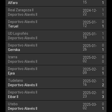
15
Alfaro
1
Real Zaragoza II
1
2024-12-
22
Deportivo Alavés II
1
Deportivo Alavés II
0
2025-01-
12
Teruel
1
UD Logroñés
1
2025-01-
19
Deportivo Alavés II
1
Deportivo Alavés II
0
2025-01-
26
Gernika
1
Izarra
0
2025-02-
02
Deportivo Alavés II
0
Deportivo Alavés II
0
2025-02-
09
Ejea
1
Tudelano
1
2025-02-
16
Deportivo Alavés II
2
Deportivo Alavés II
0
2025-02-
23
Eibar II
3
Utebo
0
2025-03-
02
Deportivo Alavés II
1