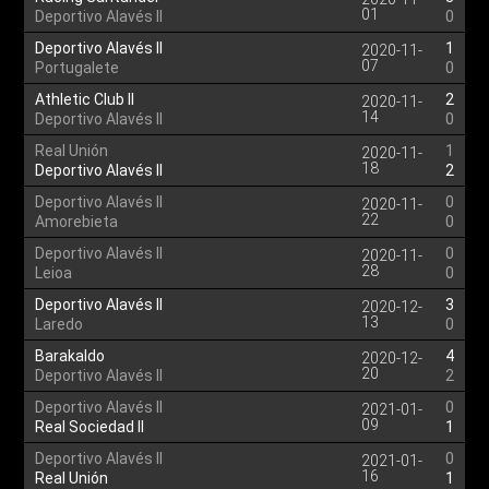
01
Deportivo Alavés II
0
Deportivo Alavés II
1
2020-11-
07
Portugalete
0
Athletic Club II
2
2020-11-
14
Deportivo Alavés II
0
Real Unión
1
2020-11-
18
Deportivo Alavés II
2
Deportivo Alavés II
0
2020-11-
22
Amorebieta
0
Deportivo Alavés II
0
2020-11-
28
Leioa
0
Deportivo Alavés II
3
2020-12-
13
Laredo
0
Barakaldo
4
2020-12-
20
Deportivo Alavés II
2
Deportivo Alavés II
0
2021-01-
09
Real Sociedad II
1
Deportivo Alavés II
0
2021-01-
16
Real Unión
1