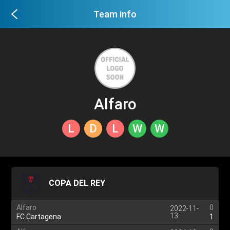
Team info
Alfaro
L
D
L
W
W
COPA DEL REY
Alfaro
0
2022-11-
13
FC Cartagena
1