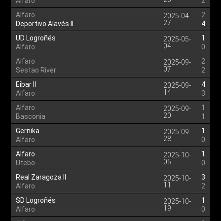
Alfaro
2
Alfaro
2
2025-04-
27
Deportivo Alavés II
4
UD Logroñés
1
2025-05-
04
Alfaro
0
Alfaro
2
2025-09-
07
Sestao River
2
Eibar II
4
2025-09-
14
Alfaro
3
Alfaro
1
2025-09-
20
Basconia
1
Gernika
1
2025-09-
28
Alfaro
0
Alfaro
1
2025-10-
05
Utebo
0
Real Zaragoza II
3
2025-10-
11
Alfaro
2
SD Logroñés
1
2025-10-
19
Alfaro
0