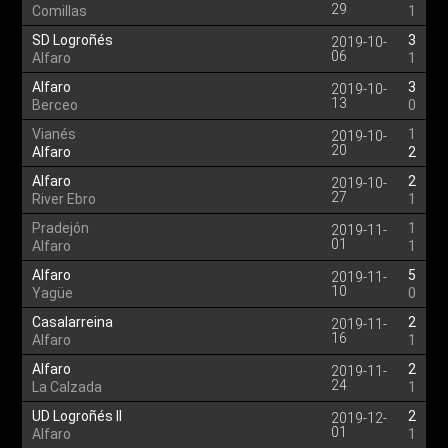
29
Comillas
1
SD Logroñés
3
2019-10-
06
Alfaro
1
Alfaro
3
2019-10-
13
Berceo
0
Vianés
1
2019-10-
20
Alfaro
2
Alfaro
2
2019-10-
27
River Ebro
1
Pradejón
1
2019-11-
01
Alfaro
1
Alfaro
5
2019-11-
10
Yagüe
0
Casalarreina
2
2019-11-
16
Alfaro
1
Alfaro
2
2019-11-
24
La Calzada
1
UD Logroñés II
2
2019-12-
01
Alfaro
1