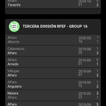
Alfaro
0
2024-10-
31
Tenerife
2
TERCERA DIVISIÓN RFEF - GROUP 16
Alfaro
?
2020-05-
16
Alberite
?
Calasancio
1
2019-08-
25
Alfaro
2
Alfaro
0
2019-09-
01
Arnedo
1
Villegas
1
2019-09-
07
Alfaro
2
Alfaro
1
2019-09-
15
Anguiano
2
Náxara
2
2019-09-
22
Alfaro
1
Alfaro
5
2019-09-