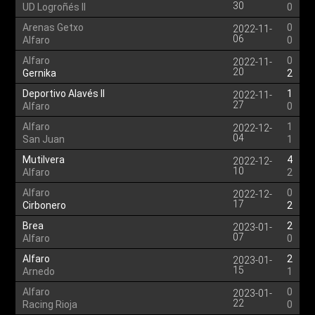
30
UD Logroñés II
0
Arenas Getxo
0
2022-11-
06
Alfaro
0
Alfaro
0
2022-11-
20
Gernika
2
Deportivo Alavés II
1
2022-11-
27
Alfaro
0
Alfaro
1
2022-12-
04
San Juan
1
Mutilvera
4
2022-12-
10
Alfaro
2
Alfaro
0
2022-12-
17
Cirbonero
2
Brea
2
2023-01-
07
Alfaro
0
Alfaro
2
2023-01-
15
Arnedo
1
Alfaro
0
2023-01-
22
Racing Rioja
0