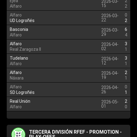
Ejea
2
2026-03-
15
Alfaro
2
Alfaro
0
2026-03-
22
UD Logroñés
2
Basconia
6
2026-03-
29
Alfaro
4
Alfaro
3
2026-04-
02
Real Zaragoza II
1
Tudelano
3
2026-04-
12
Alfaro
1
Alfaro
2
2026-04-
19
Náxara
1
Alfaro
0
2026-04-
26
SD Logroñés
1
Real Unión
2
2026-05-
01
Alfaro
0
TERCERA DIVISIÓN RFEF - PROMOTION -
PLAY-OFFS