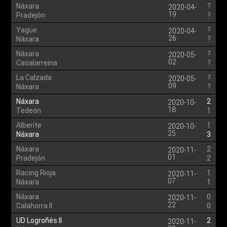
Náxara
?
2020-04-
19
Pradejón
?
Yagüe
?
2020-04-
26
Náxara
?
Náxara
?
2020-05-
02
Casalarreina
?
La Calzada
?
2020-05-
09
Náxara
?
Náxara
2
2020-10-
18
Tedeón
1
Alberite
1
2020-10-
25
Náxara
3
Náxara
2
2020-11-
01
Pradejón
2
Racing Rioja
1
2020-11-
07
Náxara
1
Náxara
0
2020-11-
22
Calahorra II
0
UD Logroñés II
2
2020-11-