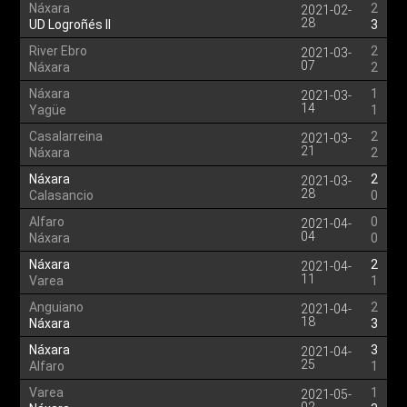
Náxara
2
2021-02-
28
UD Logroñés II
3
River Ebro
2
2021-03-
07
Náxara
2
Náxara
1
2021-03-
14
Yagüe
1
Casalarreina
2
2021-03-
21
Náxara
2
Náxara
2
2021-03-
28
Calasancio
0
Alfaro
0
2021-04-
04
Náxara
0
Náxara
2
2021-04-
11
Varea
1
Anguiano
2
2021-04-
18
Náxara
3
Náxara
3
2021-04-
25
Alfaro
1
Varea
1
2021-05-