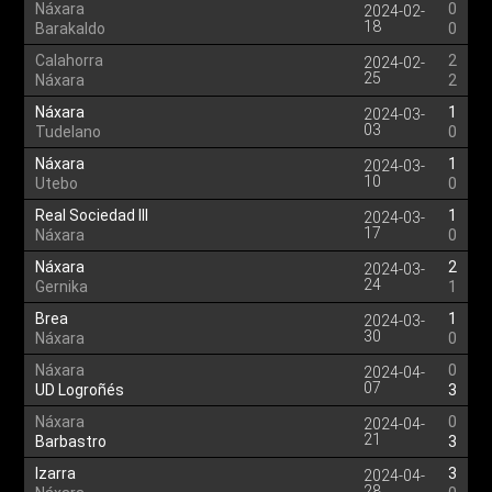
Náxara
0
2024-02-
18
Barakaldo
0
Calahorra
2
2024-02-
25
Náxara
2
Náxara
1
2024-03-
03
Tudelano
0
Náxara
1
2024-03-
10
Utebo
0
Real Sociedad III
1
2024-03-
17
Náxara
0
Náxara
2
2024-03-
24
Gernika
1
Brea
1
2024-03-
30
Náxara
0
Náxara
0
2024-04-
07
UD Logroñés
3
Náxara
0
2024-04-
21
Barbastro
3
Izarra
3
2024-04-
28