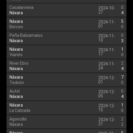
Casalarreina
0
2024-10-
27
Náxara
4
Náxara
5
2024-11-
01
Berceo
0
Peña Balsamaiso
0
2024-11-
10
Náxara
3
Náxara
1
2024-11-
17
Vianés
0
River Ebro
2
2024-11-
24
Náxara
4
Náxara
7
2024-12-
01
Tedeón
0
Autol
0
2024-12-
05
Náxara
4
Náxara
1
2024-12-
15
La Calzada
0
Agoncillo
2
2024-12-
21
Náxara
2