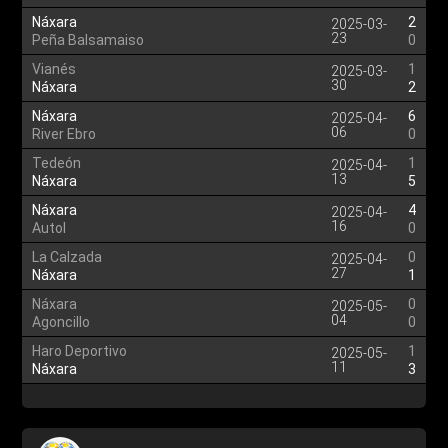
Náxara
2
2025-03-
23
Peña Balsamaiso
0
Vianés
1
2025-03-
30
Náxara
2
Náxara
6
2025-04-
06
River Ebro
0
Tedeón
1
2025-04-
13
Náxara
5
Náxara
4
2025-04-
16
Autol
0
La Calzada
0
2025-04-
27
Náxara
1
Náxara
0
2025-05-
04
Agoncillo
0
Haro Deportivo
1
2025-05-
11
Náxara
3