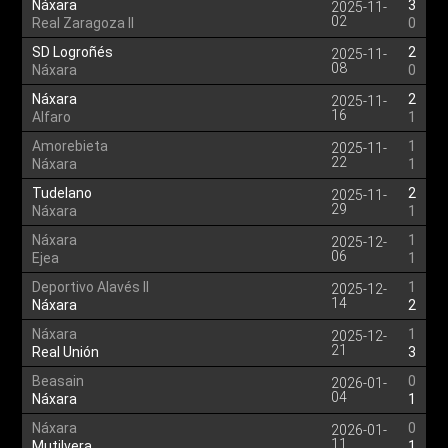
Náxara
3
2025-11-
02
Real Zaragoza II
0
SD Logroñés
2
2025-11-
08
Náxara
0
Náxara
2
2025-11-
16
Alfaro
1
Amorebieta
1
2025-11-
22
Náxara
1
Tudelano
2
2025-11-
29
Náxara
1
Náxara
1
2025-12-
06
Ejea
1
Deportivo Alavés II
1
2025-12-
14
Náxara
2
Náxara
1
2025-12-
21
Real Unión
3
Beasain
0
2026-01-
04
Náxara
1
Náxara
0
2026-01-
11
Mutilvera
1