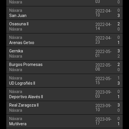
03
Náxara
0
Náxara
0
2022-04-
10
San Juan
3
Osasuna II
2
2022-04-
14
Náxara
0
Náxara
0
2022-04-
23
Arenas Getxo
1
Gernika
3
2022-05-
01
Náxara
2
Burgos Promesas
2
2022-05-
08
Náxara
0
Náxara
1
2022-05-
15
UD Logroñés II
3
Náxara
0
2023-09-
03
Deportivo Alavés II
1
Real Zaragoza II
3
2023-09-
10
Náxara
0
Náxara
0
2023-09-
17
Mutilvera
1