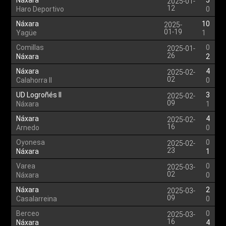
Náxara
5
2025-01-
12
Haro Deportivo
0
Náxara
10
2025-
01-19
Yagüe
1
Comillas
0
2025-01-
26
Náxara
2
Náxara
4
2025-02-
02
Calahorra II
0
UD Logroñés II
3
2025-02-
09
Náxara
1
Náxara
4
2025-02-
16
Arnedo
0
Oyonesa
0
2025-02-
23
Náxara
1
Varea
0
2025-03-
02
Náxara
0
Náxara
2
2025-03-
09
Casalarreina
0
Berceo
0
2025-03-
16
Náxara
4