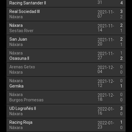
31
Racing Santander II
4
Real Sociedad III
3
2021-11-
07
Náxara
2
Náxara
2
2021-11-
14
Sestao River
1
San Juan
2
2021-11-
20
Náxara
1
Náxara
1
2021-11-
27
Osasuna II
2
Arenas Getxo
0
2021-12-
04
Náxara
0
Náxara
0
2021-12-
12
Gernika
1
Náxara
0
2021-12-
18
Burgos Promesas
0
UD Logroñés II
3
2022-01-
16
Náxara
0
Racing Rioja
1
2022-01-
23
Náxara
0