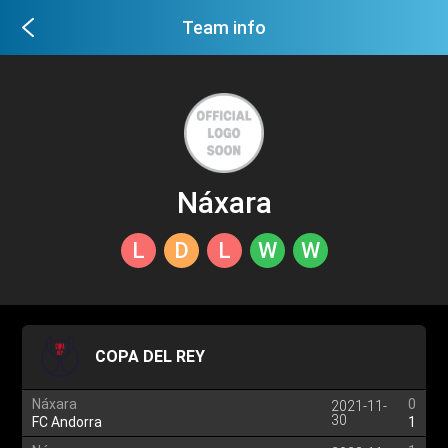
Team info
Náxara
L
D
L
W
W
COPA DEL REY
Náxara
0
2021-11-
30
FC Andorra
1