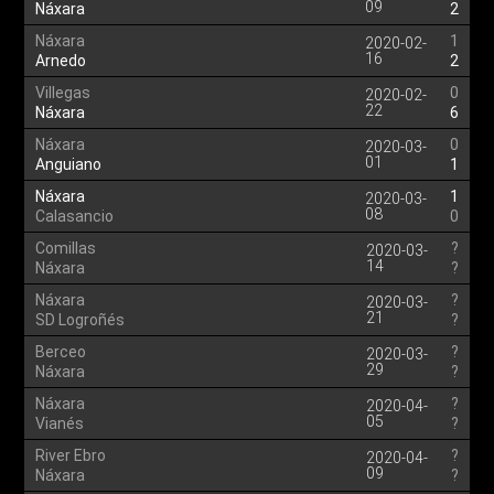
09
Náxara
2
Náxara
1
2020-02-
16
Arnedo
2
Villegas
0
2020-02-
22
Náxara
6
Náxara
0
2020-03-
01
Anguiano
1
Náxara
1
2020-03-
08
Calasancio
0
Comillas
?
2020-03-
14
Náxara
?
Náxara
?
2020-03-
21
SD Logroñés
?
Berceo
?
2020-03-
29
Náxara
?
Náxara
?
2020-04-
05
Vianés
?
River Ebro
?
2020-04-
09
Náxara
?