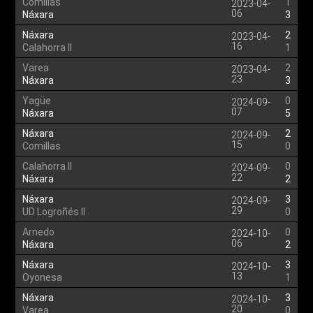
Comillas
1
2023-04-
06
Náxara
3
Náxara
2
2023-04-
16
Calahorra II
1
Varea
2
2023-04-
23
Náxara
3
Yagüe
0
2024-09-
07
Náxara
5
Náxara
2
2024-09-
15
Comillas
0
Calahorra II
0
2024-09-
22
Náxara
2
Náxara
3
2024-09-
29
UD Logroñés II
0
Arnedo
0
2024-10-
06
Náxara
2
Náxara
3
2024-10-
13
Oyonesa
1
Náxara
3
2024-10-
20
Varea
0