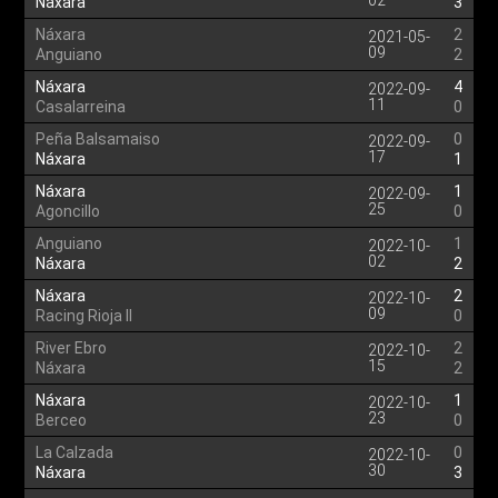
02
Náxara
3
Náxara
2
2021-05-
09
Anguiano
2
Náxara
4
2022-09-
11
Casalarreina
0
Peña Balsamaiso
0
2022-09-
17
Náxara
1
Náxara
1
2022-09-
25
Agoncillo
0
Anguiano
1
2022-10-
02
Náxara
2
Náxara
2
2022-10-
09
Racing Rioja II
0
River Ebro
2
2022-10-
15
Náxara
2
Náxara
1
2022-10-
23
Berceo
0
La Calzada
0
2022-10-
30
Náxara
3