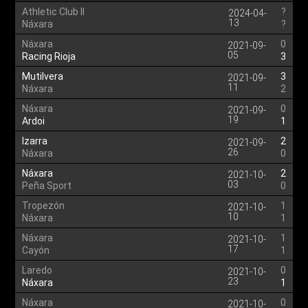
Athletic Club II
?
2024-04-
13
Náxara
?
Náxara
0
2021-09-
05
Racing Rioja
3
Mutilvera
3
2021-09-
11
Náxara
2
Náxara
0
2021-09-
19
Ardoi
1
Izarra
2
2021-09-
26
Náxara
0
Náxara
2
2021-10-
03
Peña Sport
0
Tropezón
1
2021-10-
10
Náxara
1
Náxara
1
2021-10-
17
Cayón
1
Laredo
0
2021-10-
23
Náxara
1
Náxara
0
2021-10-