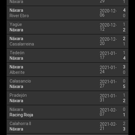
29
Náxara
1
Náxara
4
2020-12-
06
River Ebro
0
Yagüe
1
2020-12-
12
Náxara
2
Náxara
2
2020-12-
20
Casalarreina
1
Tedeón
1
2021-01-
17
Náxara
4
Náxara
3
2021-01-
24
Alberite
0
Calasancio
0
2021-01-
27
Náxara
5
Pradejón
1
2021-01-
31
Náxara
2
Náxara
0
2021-02-
07
Racing Rioja
1
Calahorra II
2
2021-02-
21
Náxara
3