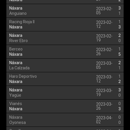
Náxara
3
2023-02-
05
Anguiano
1
Racing Rioja II
1
2023-02-
12
Náxara
3
Náxara
2
2023-02-
19
River Ebro
0
Berceo
1
2023-02-
26
Náxara
5
Náxara
2
2023-03-
05
La Calzada
1
Haro Deportivo
1
2023-03-
12
Náxara
2
Náxara
3
2023-03-
19
Yagüe
0
Vianés
0
2023-03-
26
Náxara
3
Náxara
0
2023-04-
02
Oyonesa
0