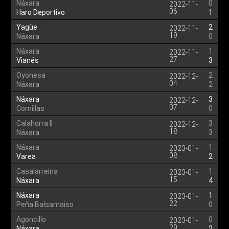
Náxara
0
2022-11-
06
Haro Deportivo
1
Yagüe
2
2022-11-
19
Náxara
0
Náxara
1
2022-11-
27
Vianés
3
Oyonesa
2
2022-12-
04
Náxara
2
Náxara
3
2022-12-
07
Comillas
0
Calahorra II
3
2022-12-
18
Náxara
3
Náxara
1
2023-01-
08
Varea
2
Casalarreina
1
2023-01-
15
Náxara
4
Náxara
1
2023-01-
22
Peña Balsamaiso
0
Agoncillo
0
2023-01-
29
Náxara
2