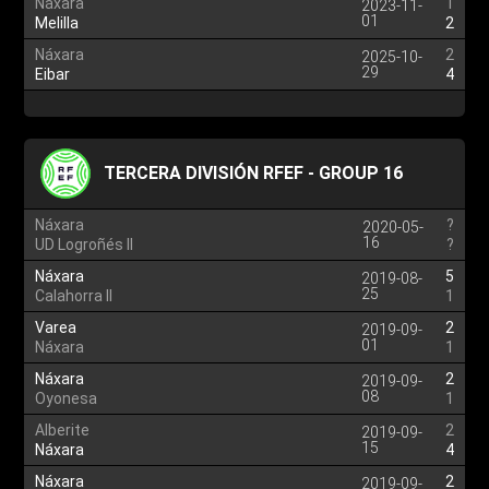
Náxara
1
2023-11-
01
Melilla
2
Náxara
2
2025-10-
29
Eibar
4
TERCERA DIVISIÓN RFEF - GROUP 16
Náxara
?
2020-05-
16
UD Logroñés II
?
Náxara
5
2019-08-
25
Calahorra II
1
Varea
2
2019-09-
01
Náxara
1
Náxara
2
2019-09-
08
Oyonesa
1
Alberite
2
2019-09-
15
Náxara
4
Náxara
2
2019-09-