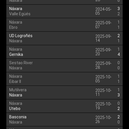
Náxara
0
Náxara
3
2024-05-
05
Valle Egüés
2
Náxara
1
2025-09-
07
Ebro
1
UD Logroñés
2
2025-09-
14
Náxara
1
Náxara
1
2025-09-
20
Gernika
4
Sestao River
0
2025-09-
28
Náxara
0
Náxara
1
2025-10-
05
Eibar II
1
Mutilvera
1
2025-10-
11
Náxara
3
Náxara
0
2025-10-
19
Utebo
2
Basconia
2
2025-10-
26
Náxara
0