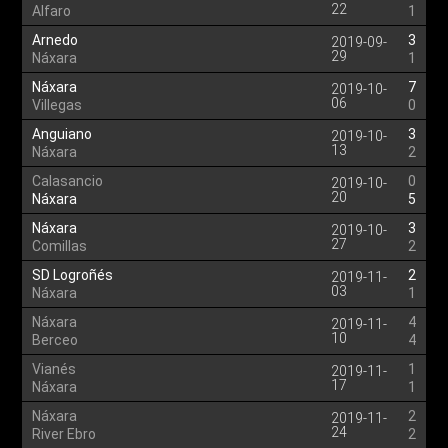
22
Alfaro
1
Arnedo
3
2019-09-
29
Náxara
1
Náxara
7
2019-10-
06
Villegas
0
Anguiano
3
2019-10-
13
Náxara
2
Calasancio
0
2019-10-
20
Náxara
5
Náxara
3
2019-10-
27
Comillas
2
SD Logroñés
2
2019-11-
03
Náxara
1
Náxara
4
2019-11-
10
Berceo
4
Vianés
1
2019-11-
17
Náxara
1
Náxara
2
2019-11-
24
River Ebro
2