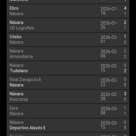
Ebro
4
2026-01-
18
Náxara
1
Náxara
2
2026-01-
25
UD Logroñés
1
Utebo
1
2026-02-
01
Náxara
0
Náxara
2
2026-02-
08
Amorebieta
2
Náxara
0
2026-02-
15
Tudelano
2
Real Zaragoza II
0
2026-02-
22
Náxara
1
Náxara
3
2026-02-
28
Basconia
0
Ejea
1
2026-03-
08
Náxara
1
Náxara
0
2026-03-
15
Deportivo Alavés II
1