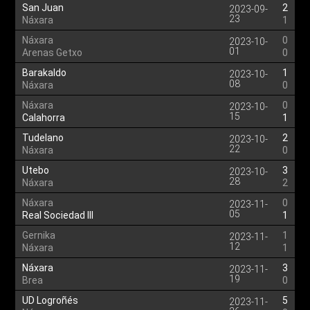
San Juan
2
2023-09-
23
Náxara
1
Náxara
0
2023-10-
01
Arenas Getxo
0
Barakaldo
1
2023-10-
08
Náxara
0
Náxara
0
2023-10-
15
Calahorra
1
Tudelano
2
2023-10-
22
Náxara
0
Utebo
3
2023-10-
28
Náxara
2
Náxara
0
2023-11-
05
Real Sociedad III
1
Gernika
1
2023-11-
12
Náxara
1
Náxara
3
2023-11-
19
Brea
0
UD Logroñés
5
2023-11-