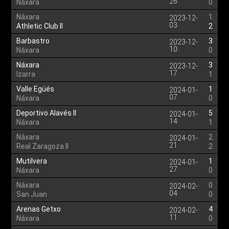
26
Náxara
0
Náxara
1
2023-12-
03
Athletic Club II
2
Barbastro
3
2023-12-
10
Náxara
0
Náxara
3
2023-12-
17
Izarra
1
Valle Egüés
1
2024-01-
07
Náxara
0
Deportivo Alavés II
5
2024-01-
14
Náxara
1
Náxara
2
2024-01-
21
Real Zaragoza II
2
Mutilvera
1
2024-01-
27
Náxara
0
Náxara
0
2024-02-
04
San Juan
0
Arenas Getxo
4
2024-02-
11
Náxara
0