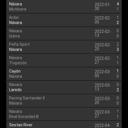
Náxara
4
2022-01-
30
Mutilvera
1
Ardoi
1
2022-02-
05
Náxara
2
Náxara
0
2022-02-
13
Izarra
0
Peña Sport
2
2022-02-
20
Náxara
3
Náxara
1
2022-02-
27
Tropezón
1
Cayón
1
2022-03-
05
Náxara
0
Náxara
0
2022-03-
13
Laredo
2
Racing Santander II
0
2022-03-
20
Náxara
0
Náxara
1
2022-03-
27
Real Sociedad III
1
Sestao River
2
2022-04-