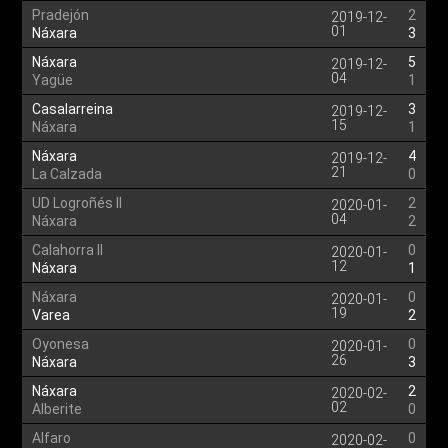
Pradejón
2
2019-12-
01
Náxara
3
Náxara
5
2019-12-
04
Yagüe
1
Casalarreina
3
2019-12-
15
Náxara
1
Náxara
4
2019-12-
21
La Calzada
0
UD Logroñés II
2
2020-01-
04
Náxara
2
Calahorra II
0
2020-01-
12
Náxara
1
Náxara
0
2020-01-
19
Varea
2
Oyonesa
0
2020-01-
26
Náxara
3
Náxara
2
2020-02-
02
Alberite
0
Alfaro
0
2020-02-