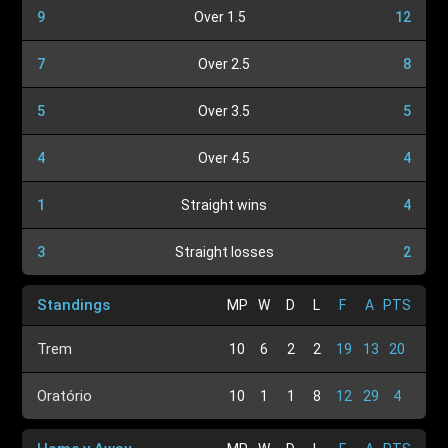
9
Over 1.5
12
7
Over 2.5
8
5
Over 3.5
5
4
Over 4.5
4
1
Straight wins
4
3
Straight losses
2
Standings
MP
W
D
L
F
A
PTS
Trem
10
6
2
2
19
13
20
Oratório
10
1
1
8
12
29
4