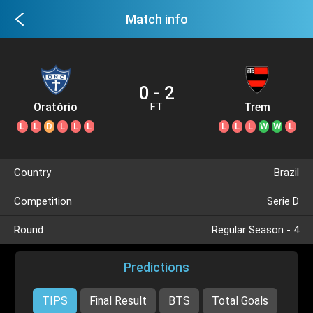
Match info
0 - 2
Oratório
Trem
FT
L
L
D
L
L
L
L
L
L
W
W
L
Country
Brazil
Competition
Serie D
Round
Regular Season - 4
Predictions
TIPS
Final Result
BTS
Total Goals