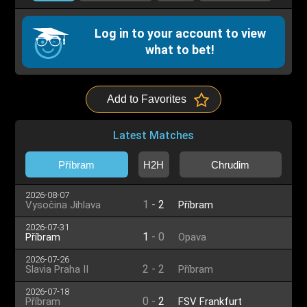
Log in to your account to view
what to bet!
Add to Favorites
Latest Matches
Příbram
H2H
Chrudim
2026-08-07
1
-
2
Vysočina Jihlava
Příbram
2026-07-31
1
-
0
Příbram
Opava
2026-07-26
2
-
2
Slavia Praha II
Příbram
2026-07-18
0
-
2
Příbram
FSV Frankfurt